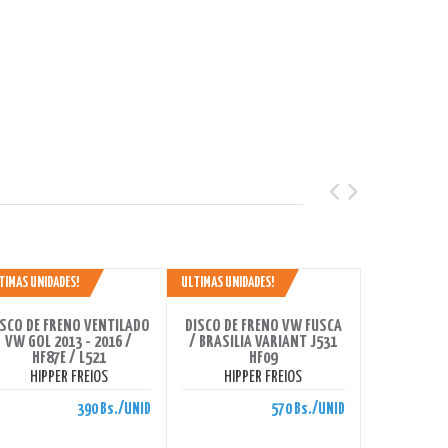
TIMAS UNIDADES!
ULTIMAS UNIDADES!
HORRAS 390 BS.
AHORRAS 570 BS.
ISCO DE FRENO VENTILADO
DISCO DE FRENO VW FUSCA
VW GOL 2013 - 2016 /
/ BRASILIA VARIANT J531
HF87E / L521
HF09
HIPPER FREIOS
HIPPER FREIOS
390 Bs./UNID
570 Bs./UNID