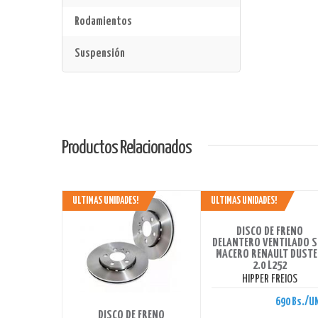
Rodamientos
Suspensión
Productos Relacionados
ULTIMAS UNIDADES!
ULTIMAS UNIDADES!
AHORRAS 690 BS.
DISCO DE FRENO
DELANTERO VENTILADO S
MACERO RENAULT DUST
2.0 L252
HIPPER FREIOS
AHORRAS 690 BS.
690 Bs./U
DISCO DE FRENO