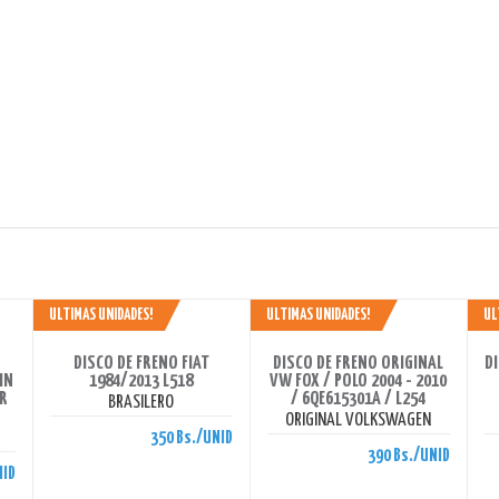
ULTIMAS UNIDADES!
ULTIMAS UNIDADES!
UL
AHORRAS 350 BS.
AHORRAS 390 BS.
A
DISCO DE FRENO FIAT
DISCO DE FRENO ORIGINAL
D
IN
1984/2013 L518
VW FOX / POLO 2004 - 2010
ER
/ 6QE615301A / L254
BRASILERO
ORIGINAL VOLKSWAGEN
350 Bs./UNID
390 Bs./UNID
NID