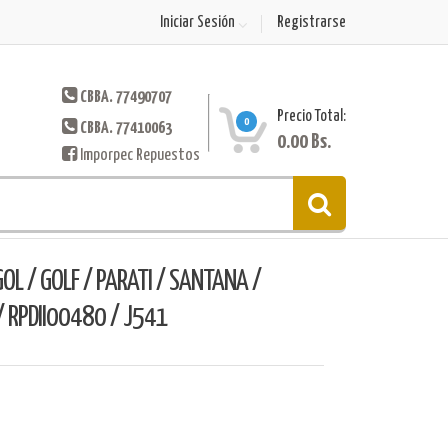
Iniciar Sesión
Registrarse
CBBA. 77490707
Precio Total:
0
CBBA. 77410063
0.00
Bs.
Imporpec Repuestos
OL / GOLF / PARATI / SANTANA /
/ RPDII00480 / J541