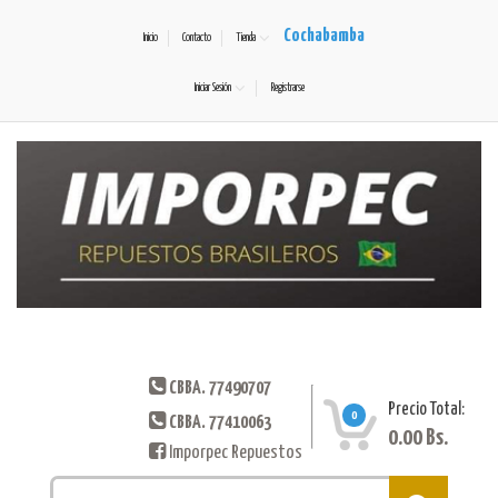
Cochabamba
Inicio
Contacto
Tienda
Iniciar Sesión
Registrarse
CBBA. 77490707
Precio Total:
0
CBBA. 77410063
0.00
Bs.
Imporpec Repuestos