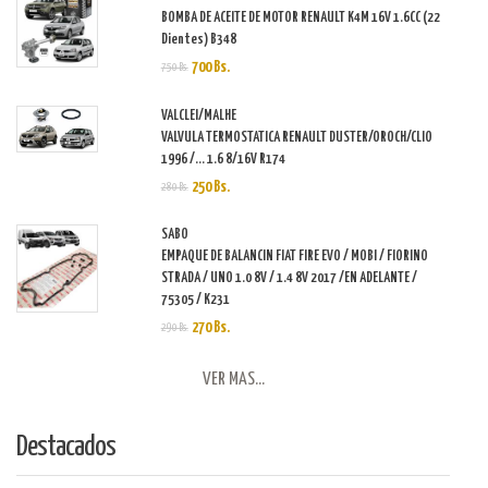
BOMBA DE ACEITE DE MOTOR RENAULT K4M 16V 1.6CC (22
Dientes) B348
700 Bs.
750 Bs.
VALCLEI/MALHE
VALVULA TERMOSTATICA RENAULT DUSTER/OROCH/CLIO
1996 /... 1.6 8/16V R174
250 Bs.
280 Bs.
SABO
EMPAQUE DE BALANCIN FIAT FIRE EVO / MOBI / FIORINO
STRADA / UNO 1.0 8V / 1.4 8V 2017 /EN ADELANTE /
75305 / K231
270 Bs.
290 Bs.
VER MAS...
Destacados