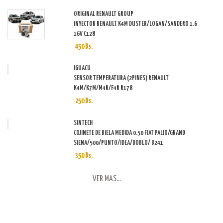
ORIGINAL RENAULT GROUP
INYECTOR RENAULT K4M DUSTER/LOGAN/SANDERO 1.6
16V C128
450 Bs.
IGUACU
SENSOR TEMPERATURA (2PINES) RENAULT
K4M/K7M/M4R/F4R R178
250 Bs.
SINTECH
COJINETE DE BIELA MEDIDA 0.50 FIAT PALIO/GRAND
SIENA/500/PUNTO/IDEA/DOBLO/ B241
350 Bs.
VER MAS...