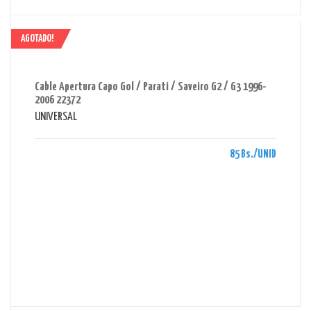
AGOTADO!
AHORRAS 85 BS.
Cable Apertura Capo Gol / Parati / Saveiro G2 / G3 1996-
2006 22372
UNIVERSAL
85 Bs./UNID